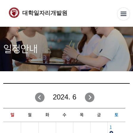
대학일자리개발원
일정안내
2024. 6
일
월
화
수
목
금
토
1