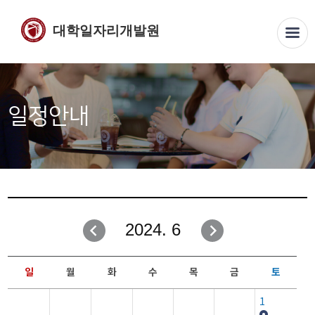
대학일자리개발원
일정안내
2024. 6
일
월
화
수
목
금
토
1