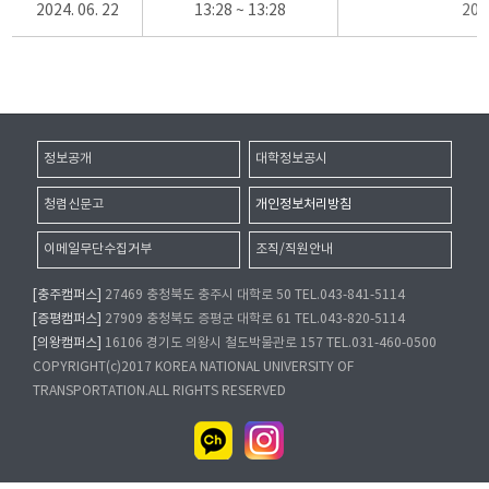
2024. 06. 22
13:28 ~ 13:28
20
정보공개
대학정보공시
청렴신문고
개인정보처리방침
이메일무단수집거부
조직/직원안내
[충주캠퍼스]
27469 충청북도 충주시 대학로 50 TEL.043-841-5114
[증평캠퍼스]
27909 충청북도 증평군 대학로 61 TEL.043-820-5114
[의왕캠퍼스]
16106 경기도 의왕시 철도박물관로 157 TEL.031-460-0500
COPYRIGHT(c)2017 KOREA NATIONAL UNIVERSITY OF
TRANSPORTATION.ALL RIGHTS RESERVED