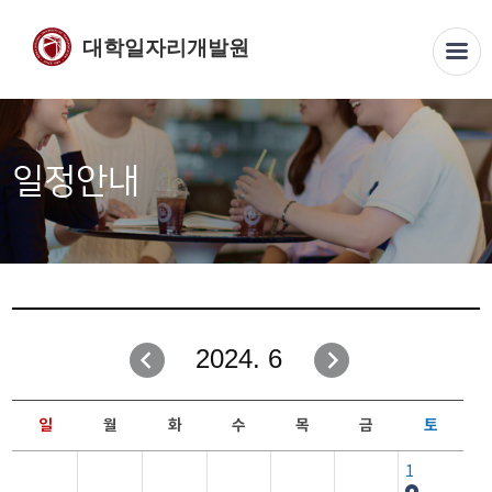
대학일자리개발원
일정안내
2024. 6
일
월
화
수
목
금
토
1