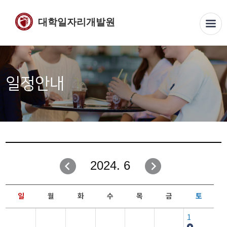
대학일자리개발원
일정안내
2024. 6
일
월
화
수
목
금
토
1