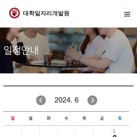
대학일자리개발원
일정안내
2024. 6
일
월
화
수
목
금
토
1