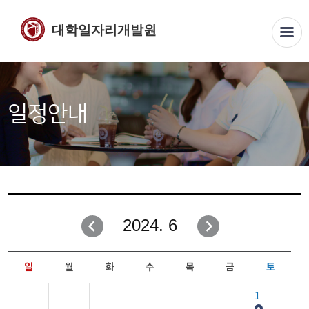
대학일자리개발원
일정안내
2024. 6
일
월
화
수
목
금
토
1