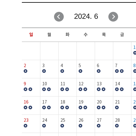
취업성공지원과
자유게시판
2024. 6
창업지원·교육센터
일정안내
현장실습/IPP사업단
보도자료
일
월
화
수
목
금
커뮤니티
행사갤러리
1
홈페이지가이드
프로그램제안
2
3
4
5
6
7
8
9
10
11
12
13
14
1
16
17
18
19
20
21
2
23
24
25
26
27
28
2