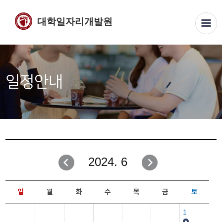
대학일자리개발원
일정안내
2024. 6
일
월
화
수
목
금
토
1