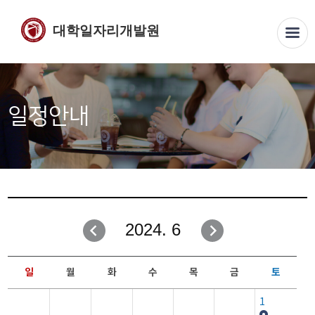
대학일자리개발원
일정안내
2024. 6
일
월
화
수
목
금
토
1