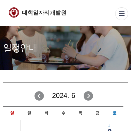
대학일자리개발원
일정안내
2024. 6
일
월
화
수
목
금
토
1