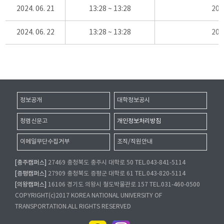
2024. 06. 21
13:28 ~ 13:28
20
2024. 06. 22
13:28 ~ 13:28
20
정보공개
대학정보공시
청렴신문고
개인정보처리방침
이메일무단수집거부
조직/직원안내
[충주캠퍼스]
27469 충청북도 충주시 대학로 50 TEL.043-841-5114
[증평캠퍼스]
27909 충청북도 증평군 대학로 61 TEL.043-820-5114
[의왕캠퍼스]
16106 경기도 의왕시 철도박물관로 157 TEL.031-460-0500
COPYRIGHT(c)2017 KOREA NATIONAL UNIVERSITY OF
TRANSPORTATION.ALL RIGHTS RESERVED