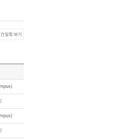
월간일정 보기
소
mpus)
인
mpus)
인