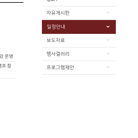
자유게시판
일정안내
보도자료
행사갤러리
강 운영
캠프 참
프로그램제안