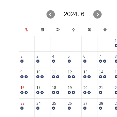
취업성공지원과
자유게시판
2024. 6
창업지원·교육센터
일정안내
현장실습/IPP사업단
보도자료
일
월
화
수
목
금
커뮤니티
행사갤러리
1
홈페이지가이드
프로그램제안
2
3
4
5
6
7
8
9
10
11
12
13
14
1
16
17
18
19
20
21
2
23
24
25
26
27
28
2