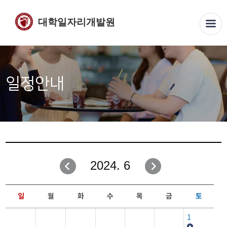
대학일자리개발원
일정안내
2024. 6
일
월
화
수
목
금
토
1