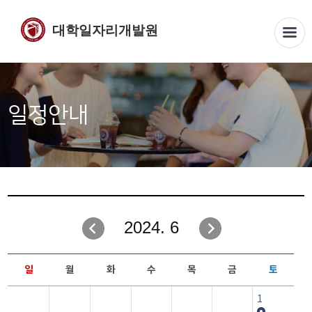
대학일자리개발원
일정안내
2024. 6
일
월
화
수
목
금
토
1