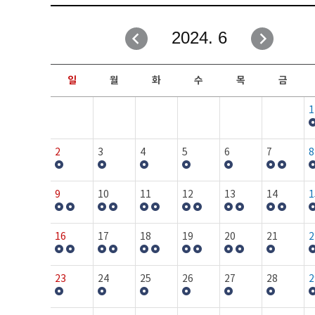
취업성공지원과
자유게시판
2024. 6
창업지원·교육센터
일정안내
현장실습/IPP사업단
보도자료
일
월
화
수
목
금
커뮤니티
행사갤러리
1
홈페이지가이드
프로그램제안
2
3
4
5
6
7
8
9
10
11
12
13
14
1
16
17
18
19
20
21
2
23
24
25
26
27
28
2