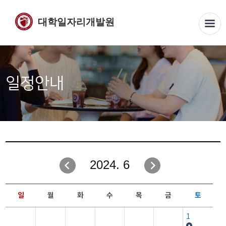
대학일자리개발원
일정안내
2024. 6
일
월
화
수
목
금
토
1