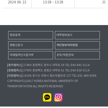
2024. 06. 22
13:28 ~ 13:28
20
정보공개
대학정보공시
청렴신문고
개인정보처리방침
이메일무단수집거부
조직/직원안내
[충주캠퍼스]
27469 충청북도 충주시 대학로 50 TEL.043-841-5114
[증평캠퍼스]
27909 충청북도 증평군 대학로 61 TEL.043-820-5114
[의왕캠퍼스]
16106 경기도 의왕시 철도박물관로 157 TEL.031-460-0500
COPYRIGHT(c)2017 KOREA NATIONAL UNIVERSITY OF
TRANSPORTATION.ALL RIGHTS RESERVED