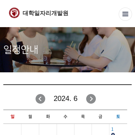
대학일자리개발원
일정안내
2024. 6
일
월
화
수
목
금
토
1