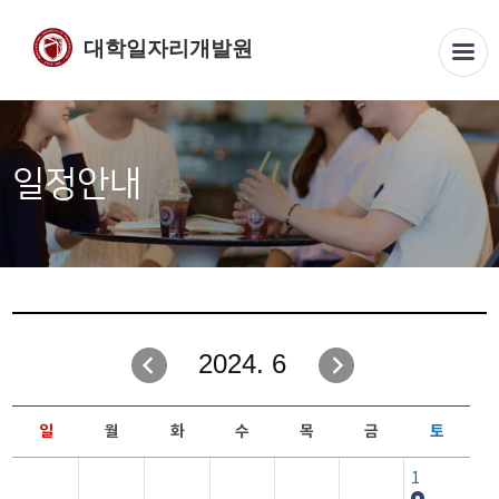
대학일자리개발원
일정안내
2024. 6
일
월
화
수
목
금
토
1