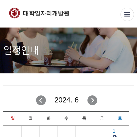
대학일자리개발원
일정안내
2024. 6
일
월
화
수
목
금
토
1