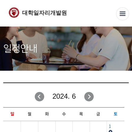
대학일자리개발원
일정안내
2024. 6
일
월
화
수
목
금
토
1