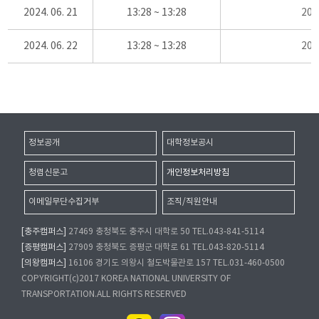
2024. 06. 21
13:28 ~ 13:28
20
2024. 06. 22
13:28 ~ 13:28
20
정보공개
대학정보공시
청렴신문고
개인정보처리방침
이메일무단수집거부
조직/직원안내
[충주캠퍼스]
27469 충청북도 충주시 대학로 50 TEL.043-841-5114
[증평캠퍼스]
27909 충청북도 증평군 대학로 61 TEL.043-820-5114
[의왕캠퍼스]
16106 경기도 의왕시 철도박물관로 157 TEL.031-460-0500
COPYRIGHT(c)2017 KOREA NATIONAL UNIVERSITY OF
TRANSPORTATION.ALL RIGHTS RESERVED