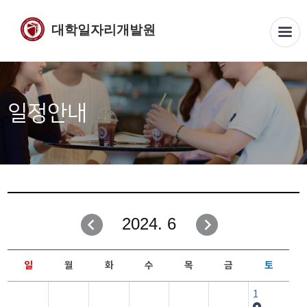
대학일자리개발원
일정안내
2024. 6
일
월
화
수
목
금
토
1