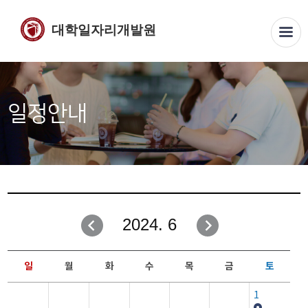
대학일자리개발원
일정안내
2024. 6
일
월
화
수
목
금
토
1