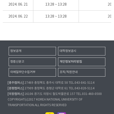
2024. 06. 21
13:28 ~ 13:28
20
2024. 06. 22
13:28 ~ 13:28
20
정보공개
대학정보공시
청렴신문고
개인정보처리방침
이메일무단수집거부
조직/직원안내
[충주캠퍼스]
27469 충청북도 충주시 대학로 50 TEL.043-841-5114
[증평캠퍼스]
27909 충청북도 증평군 대학로 61 TEL.043-820-5114
[의왕캠퍼스]
16106 경기도 의왕시 철도박물관로 157 TEL.031-460-0500
COPYRIGHT(c)2017 KOREA NATIONAL UNIVERSITY OF
TRANSPORTATION.ALL RIGHTS RESERVED