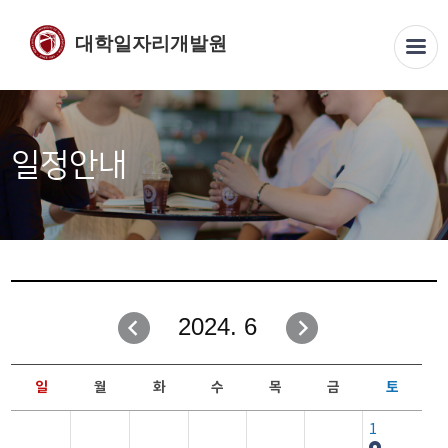
대학일자리개발원
일정안내
2024. 6
일
월
화
수
목
금
토
1