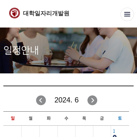
대학일자리개발원
일정안내
2024. 6
일
월
화
수
목
금
토
1