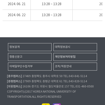
2024. 06. 21
13:28 ~ 13:28
20
2024. 06. 22
13:28 ~ 13:28
20
정보공개
대학정보공시
청렴신문고
개인정보처리방침
이메일무단수집거부
조직/직원안내
[충주캠퍼스]
27469 충청북도 충주시 대학로 50 TEL.043-841-5114
[증평캠퍼스]
27909 충청북도 증평군 대학로 61 TEL.043-820-5114
[의왕캠퍼스]
16106 경기도 의왕시 철도박물관로 157 TEL.031-460-0500
COPYRIGHT(c)2017 KOREA NATIONAL UNIVERSITY OF
TRANSPORTATION.ALL RIGHTS RESERVED