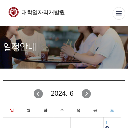
대학일자리개발원
일정안내
2024. 6
일
월
화
수
목
금
토
1