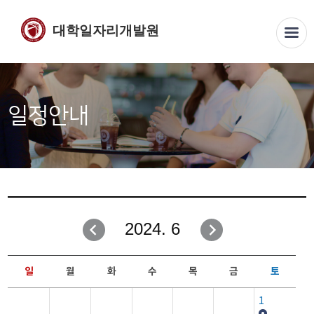
대학일자리개발원
일정안내
2024. 6
일
월
화
수
목
금
토
1