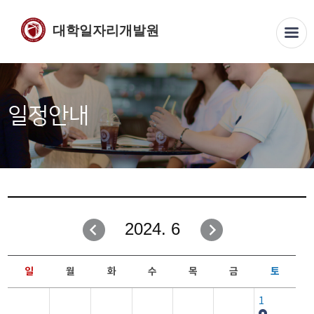
대학일자리개발원
일정안내
2024. 6
일
월
화
수
목
금
토
1