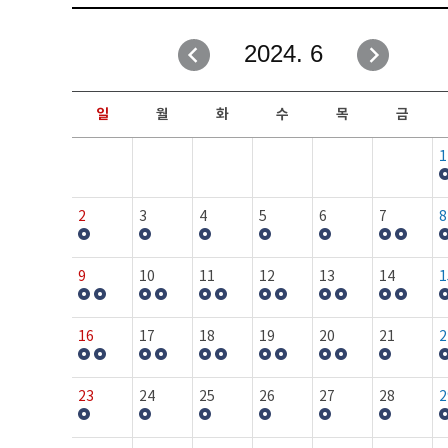
취업성공지원과
자유게시판
2024. 6
창업지원·교육센터
일정안내
현장실습/IPP사업단
보도자료
일
월
화
수
목
금
커뮤니티
행사갤러리
1
홈페이지가이드
프로그램제안
2
3
4
5
6
7
8
9
10
11
12
13
14
1
16
17
18
19
20
21
2
23
24
25
26
27
28
2