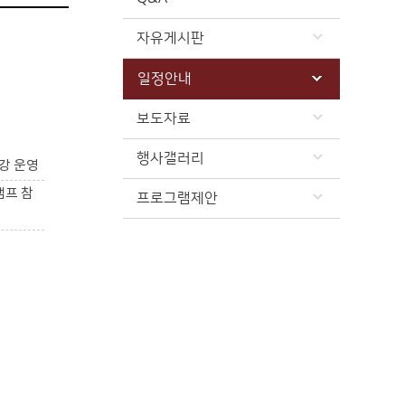
자유게시판
일정안내
보도자료
행사갤러리
강 운영
캠프 참
프로그램제안