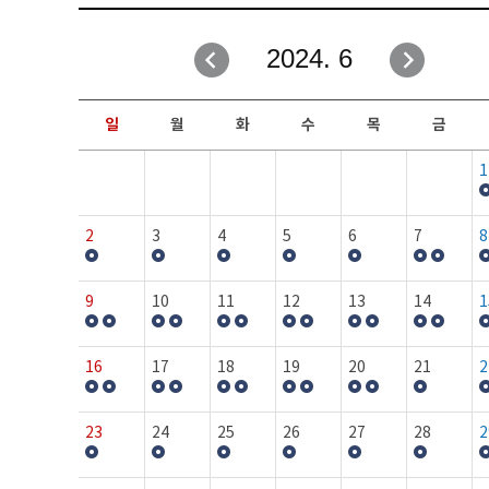
취업성공지원과
자유게시판
2024. 6
창업지원·교육센터
일정안내
현장실습/IPP사업단
보도자료
일
월
화
수
목
금
커뮤니티
행사갤러리
1
홈페이지가이드
프로그램제안
2
3
4
5
6
7
8
9
10
11
12
13
14
1
16
17
18
19
20
21
2
23
24
25
26
27
28
2