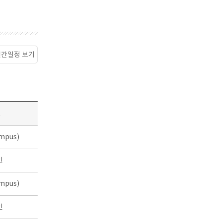
월간일정 보기
소
mpus)
인
mpus)
인