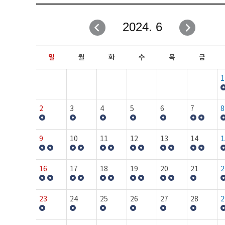
취업성공지원과
자유게시판
2024. 6
창업지원·교육센터
일정안내
현장실습/IPP사업단
보도자료
일
월
화
수
목
금
커뮤니티
행사갤러리
1
홈페이지가이드
프로그램제안
2
3
4
5
6
7
8
9
10
11
12
13
14
1
16
17
18
19
20
21
2
23
24
25
26
27
28
2