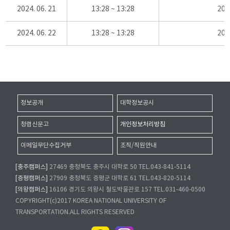
2024. 06. 21
13:28 ~ 13:28
20
2024. 06. 22
13:28 ~ 13:28
20
정보공개
대학정보공시
청렴신문고
개인정보처리방침
이메일무단수집거부
조직/직원안내
[충주캠퍼스]
27469 충청북도 충주시 대학로 50 TEL.043-841-5114
[증평캠퍼스]
27909 충청북도 증평군 대학로 61 TEL.043-820-5114
[의왕캠퍼스]
16106 경기도 의왕시 철도박물관로 157 TEL.031-460-0500
COPYRIGHT(c)2017 KOREA NATIONAL UNIVERSITY OF
TRANSPORTATION.ALL RIGHTS RESERVED