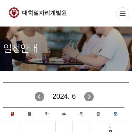
대학일자리개발원
일정안내
2024. 6
일
월
화
수
목
금
토
1