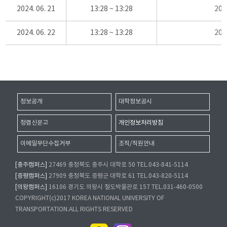
2024. 06. 21
13:28 ~ 13:28
20
2024. 06. 22
13:28 ~ 13:28
20
정보공개
대학정보공시
청렴신문고
개인정보처리방침
이메일무단수집거부
조직/직원안내
[충주캠퍼스]
27469 충청북도 충주시 대학로 50 TEL.043-841-5114
[증평캠퍼스]
27909 충청북도 증평군 대학로 61 TEL.043-820-5114
[의왕캠퍼스]
16106 경기도 의왕시 철도박물관로 157 TEL.031-460-0500
COPYRIGHT(c)2017 KOREA NATIONAL UNIVERSITY OF
TRANSPORTATION.ALL RIGHTS RESERVED