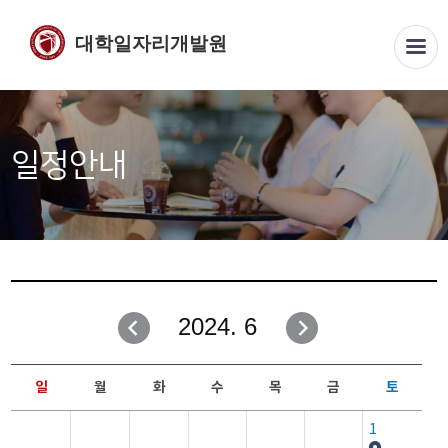
대학일자리개발원
일정안내
2024. 6
일
월
화
수
목
금
토
1