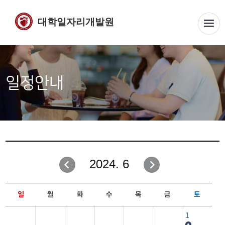
대학일자리개발원
일정안내
2024. 6
일
월
화
수
목
금
토
1