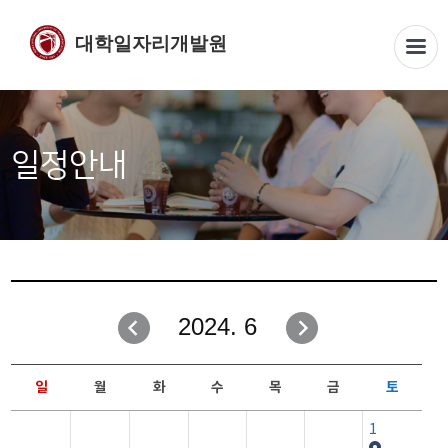
대학일자리개발원
일정안내
2024. 6
일
월
화
수
목
금
토
1