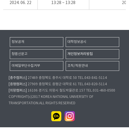
2024. 06. 22
13:28 ~ 13:28
20
정보공개
대학정보공시
청렴신문고
개인정보처리방침
이메일무단수집거부
조직/직원안내
[충주캠퍼스]
27469 충청북도 충주시 대학로 50 TEL.043-841-5114
[증평캠퍼스]
27909 충청북도 증평군 대학로 61 TEL.043-820-5114
[의왕캠퍼스]
16106 경기도 의왕시 철도박물관로 157 TEL.031-460-0500
COPYRIGHT(c)2017 KOREA NATIONAL UNIVERSITY OF
TRANSPORTATION.ALL RIGHTS RESERVED