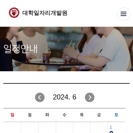
대학일자리개발원
일정안내
2024. 6
일
월
화
수
목
금
토
1