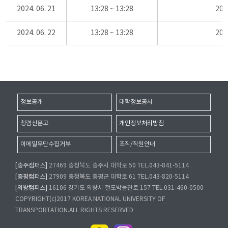
2024. 06. 21
13:28 ~ 13:28
20
2024. 06. 22
13:28 ~ 13:28
20
정보공개
대학정보공시
청렴신문고
개인정보처리방침
이메일무단수집거부
조직/직원안내
[충주캠퍼스]
27469 충청북도 충주시 대학로 50 TEL.043-841-5114
[증평캠퍼스]
27909 충청북도 증평군 대학로 61 TEL.043-820-5114
[의왕캠퍼스]
16106 경기도 의왕시 철도박물관로 157 TEL.031-460-0500
COPYRIGHT(c)2017 KOREA NATIONAL UNIVERSITY OF
TRANSPORTATION.ALL RIGHTS RESERVED