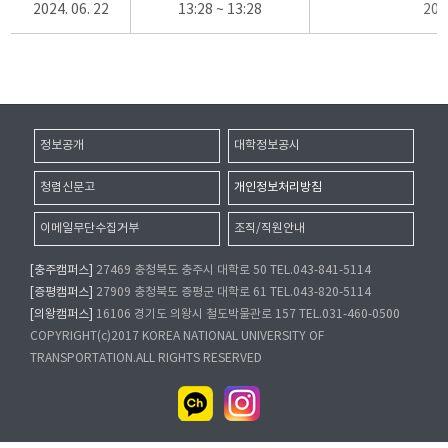
2024. 06. 22
13:28 ~ 13:28
20
정보공개
대학정보공시
청렴신문고
개인정보처리방침
이메일무단수집거부
조직/직원안내
[충주캠퍼스]
27469 충청북도 충주시 대학로 50 TEL.043-841-5114
[증평캠퍼스]
27909 충청북도 증평군 대학로 61 TEL.043-820-5114
[의왕캠퍼스]
16106 경기도 의왕시 철도박물관로 157 TEL.031-460-0500
COPYRIGHT(c)2017 KOREA NATIONAL UNIVERSITY OF
TRANSPORTATION.ALL RIGHTS RESERVED