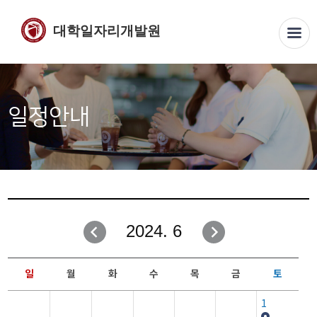
대학일자리개발원
일정안내
2024. 6
일
월
화
수
목
금
토
1