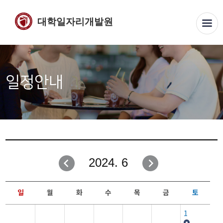
대학일자리개발원
일정안내
2024. 6
일
월
화
수
목
금
토
1