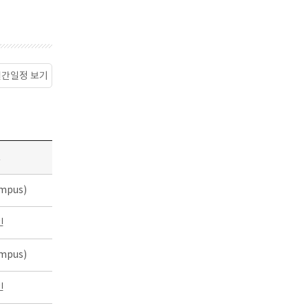
월간일정 보기
소
mpus)
인
mpus)
인