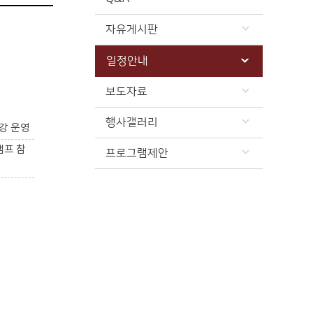
자유게시판
일정안내
보도자료
행사갤러리
강 운영
캠프 참
프로그램제안