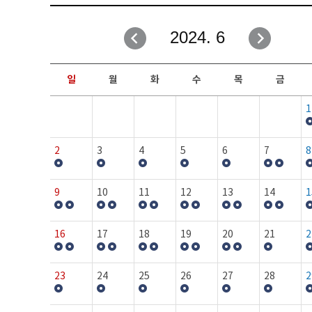
취업성공지원과
자유게시판
2024. 6
창업지원·교육센터
일정안내
현장실습/IPP사업단
보도자료
일
월
화
수
목
금
커뮤니티
행사갤러리
1
홈페이지가이드
프로그램제안
2
3
4
5
6
7
8
9
10
11
12
13
14
1
16
17
18
19
20
21
2
23
24
25
26
27
28
2