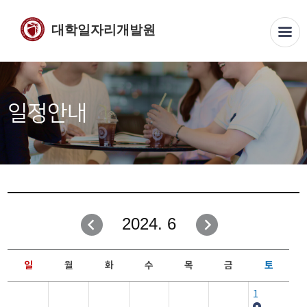
대학일자리개발원
일정안내
2024. 6
일
월
화
수
목
금
토
1