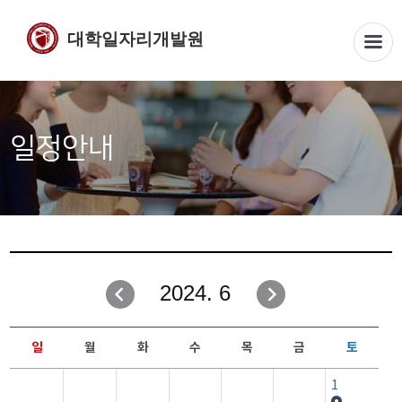
대학일자리개발원
일정안내
2024. 6
일
월
화
수
목
금
토
1