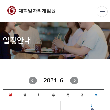
대학일자리개발원
일정안내
2024. 6
일
월
화
수
목
금
토
1