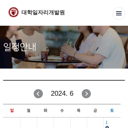
대학일자리개발원
일정안내
2024. 6
일
월
화
수
목
금
토
1