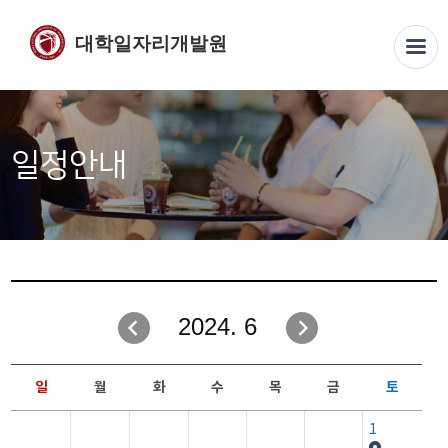
대학일자리개발원
일정안내
2024. 6
일
월
화
수
목
금
토
1