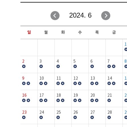
취업성공지원과
자유게시판
2024. 6
창업지원·교육센터
일정안내
현장실습/IPP사업단
보도자료
일
월
화
수
목
금
커뮤니티
행사갤러리
1
홈페이지가이드
프로그램제안
2
3
4
5
6
7
8
9
10
11
12
13
14
1
16
17
18
19
20
21
2
23
24
25
26
27
28
2