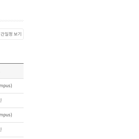
월간일정 보기
소
mpus)
인
mpus)
인