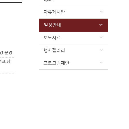
자유게시판
일정안내
보도자료
행사갤러리
강 운영
캠프 참
프로그램제안