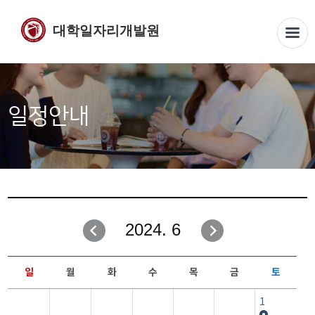
대학일자리개발원
일정안내
2024. 6
일
월
화
수
목
금
토
1