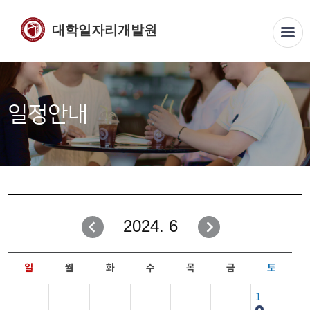
대학일자리개발원
일정안내
2024. 6
일
월
화
수
목
금
토
1