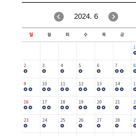
취업성공지원과
자유게시판
2024. 6
창업지원·교육센터
일정안내
현장실습/IPP사업단
보도자료
일
월
화
수
목
금
커뮤니티
행사갤러리
1
홈페이지가이드
프로그램제안
2
3
4
5
6
7
8
9
10
11
12
13
14
1
16
17
18
19
20
21
2
23
24
25
26
27
28
2