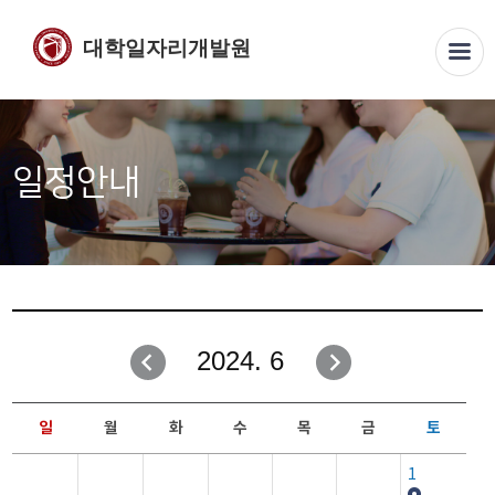
대학일자리개발원
일정안내
2024. 6
일
월
화
수
목
금
토
1