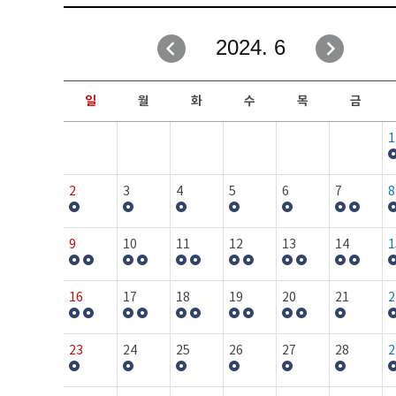
취업성공지원과
자유게시판
2024. 6
창업지원·교육센터
일정안내
현장실습/IPP사업단
보도자료
일
월
화
수
목
금
커뮤니티
행사갤러리
1
홈페이지가이드
프로그램제안
2
3
4
5
6
7
8
9
10
11
12
13
14
1
16
17
18
19
20
21
2
23
24
25
26
27
28
2