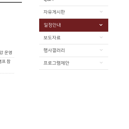
자유게시판
일정안내
보도자료
행사갤러리
강 운영
캠프 참
프로그램제안