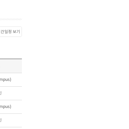
월간일정 보기
소
mpus)
인
mpus)
인