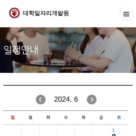
대학일자리개발원
일정안내
2024. 6
일
월
화
수
목
금
토
1