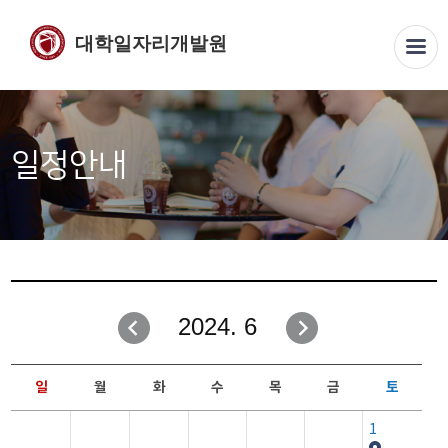
대학일자리개발원
일정안내
2024. 6
일
월
화
수
목
금
토
1