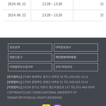
2024. 06. 21
13:28 ~ 13:28
20
2024. 06. 22
13:28 ~ 13:28
20
정보공개
대학정보공시
청렴신문고
개인정보처리방침
이메일무단수집거부
조직/직원안내
[충주캠퍼스]
27469 충청북도 충주시 대학로 50 TEL.043-841-5114
[증평캠퍼스]
27909 충청북도 증평군 대학로 61 TEL.043-820-5114
[의왕캠퍼스]
16106 경기도 의왕시 철도박물관로 157 TEL.031-460-0500
COPYRIGHT(c)2017 KOREA NATIONAL UNIVERSITY OF
TRANSPORTATION.ALL RIGHTS RESERVED